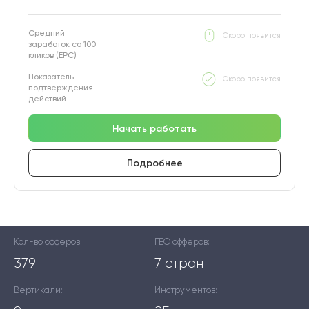
Средний
Скоро появится
заработок со 100
кликов (EPC)
Показатель
Скоро появится
подтверждения
действий
Начать работать
Подробнее
Кол-во офферов:
ГЕО офферов:
379
7 стран
Вертикали:
Инструментов: