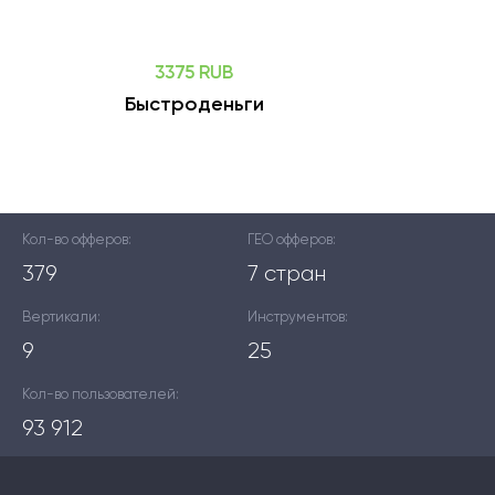
3375 RUB
Быстроденьги
Кол-во офферов:
ГЕО офферов:
379
7 стран
Вертикали:
Инструментов:
9
25
Кол-во пользователей:
93 912