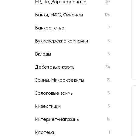
HR, Подбор персонала
30
Банки, МФО, Финансы
126
Банкротство
7
Букмекерские компании
3
Вклады
3
Дебетовые карты
34
Займы, Микрокредиты
75
Залоговые займы
3
Инвестиции
3
Интернет-магазины
16
Ипотека
1