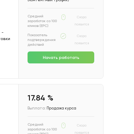
Средний
Скоро
заработок со 100
появится
кликов (EPC)
 -
Показатель
Скоро
товки
подтверждения
появится
действий
Начать работать
17.84 %
Выплата:
Продажа курса
Средний
Скоро
заработок со 100
появится
кликов (EPC)