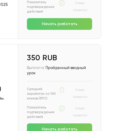
Показатель
Скоро
2025
подтверждения
появится
действий
Начать работать
350 RUB
Выплата:
Пройденный вводный
урок
)
Средний
Скоро
заработок со 100
появится
н.
кликов (EPC)
Показатель
Скоро
подтверждения
появится
действий
р
Начать работать