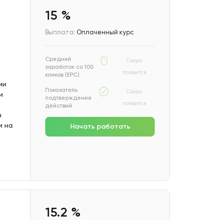
15 %
Выплата:
Оплаченный курс
Средний
Скоро
заработок со 100
появится
кликов (EPC)
ии
Показатель
Скоро
и
подтверждения
появится
действий
н
м на
Начать работать
15.2 %