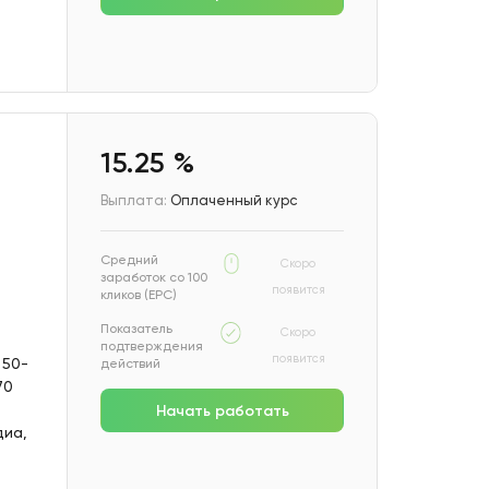
15.25 %
Выплата:
Оплаченный курс
Средний
Скоро
заработок со 100
появится
кликов (EPC)
Показатель
Скоро
подтверждения
появится
 50-
действий
70
Начать работать
диа,