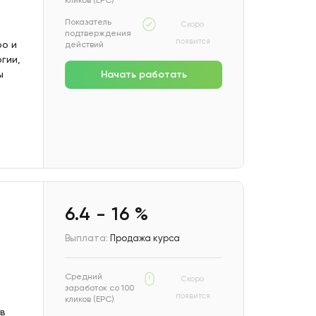
Показатель
Скоро
подтверждения
появится
ро и
действий
гии,
ы
Начать работать
6.4 - 16 %
Выплата:
Продажа курса
Средний
Скоро
заработок со 100
появится
кликов (EPC)
ов