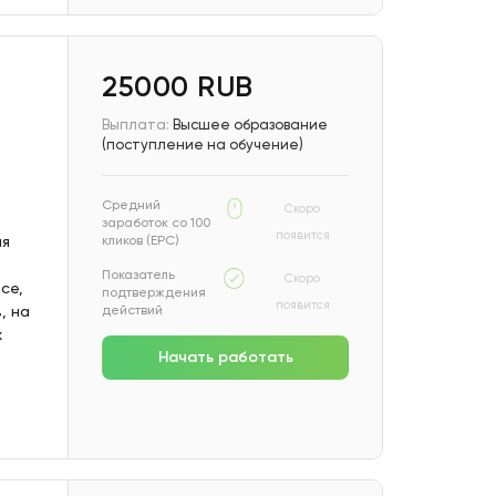
25000 RUB
Выплата:
Высшее образование
(поступление на обучение)
Средний
Скоро
заработок со 100
появится
ля
кликов (EPC)
Показатель
Скоро
ce,
подтверждения
появится
, на
действий
х
Начать работать