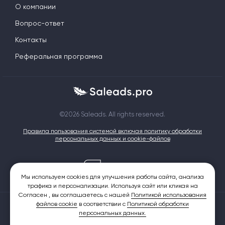
О компании
Вопрос-ответ
Контакты
Реферальная программа
©2026 Saleads. All rights reserved.
Правила пользования системой включая политику обработки
персональных данных и cookie-файлов
Мы используем cookies для улучшения работы сайта, анализа
трафика и персонализации. Используя сайт или кликая на
Согласен , вы соглашаетесь с нашей
Политикой использования
файлов cookie
в соответствии с
Политикой обработки
Saleads.pro - это партнерская CPA сеть с широким выбором
персональных данных.
офферов, включающая в себя множество встроенных бесплатных
сервисов и инструментов для работы с трафиком