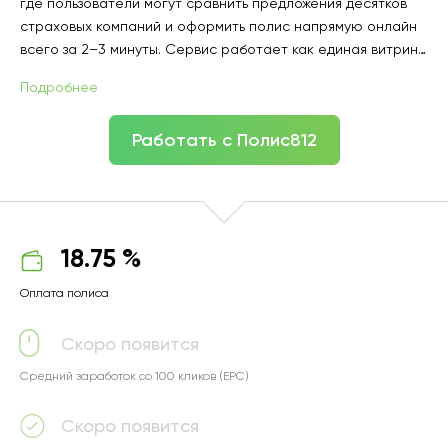
где пользователи могут сравнить предложения десятков
страховых компаний и оформить полис напрямую онлайн
всего за 2–3 минуты. Сервис работает как единая витрина
страховых продуктов: клиент видит цены, условия и
Подробнее
выбирает оптимальный вариант без навязанных услуг,
визитов в офис и скрытых комиссий. Полис812 помогает
Работать с Полис812
оформить страховку быстрее и выгоднее, чем при покупке
напрямую у страховой компании.
18.75 %
Оплата полиса
Скоро появится
Средний заработок со 100 кликов (EPC)
Скоро появится