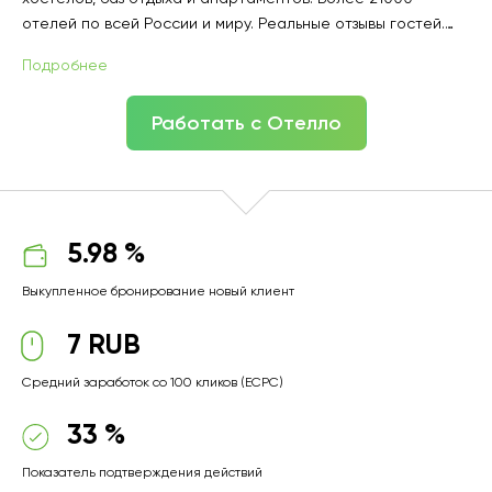
отелей по всей России и миру. Реальные отзывы гостей.
Возможна оплата на месте. Оплата до 99% бонусами
Подробнее
СберСпасибо. Кэшбэк бонусами СберСпасибо (10% при
первом бронировании, 5% при повторном). Надежная
Работать с Отелло
поддержка 24/7 и гарантия заселения.
5.98 %
Выкупленное бронирование новый клиент
7 RUB
Средний заработок со 100 кликов (ECPC)
33 %
Показатель подтверждения действий