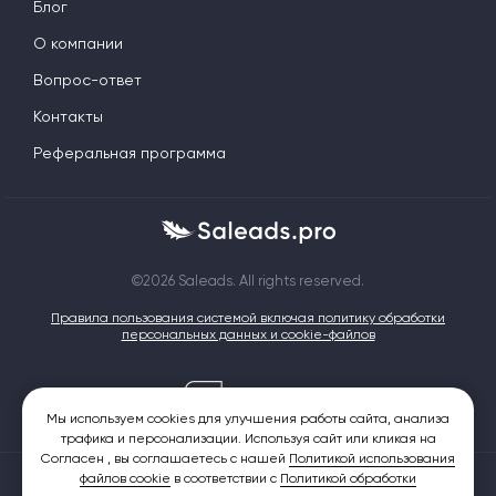
Блог
О компании
Вопрос-ответ
Контакты
Реферальная программа
©2026 Saleads. All rights reserved.
Правила пользования системой включая политику обработки
персональных данных и cookie-файлов
Мы используем cookies для улучшения работы сайта, анализа
трафика и персонализации. Используя сайт или кликая на
Согласен , вы соглашаетесь с нашей
Политикой использования
файлов cookie
в соответствии с
Политикой обработки
Saleads.pro - это партнерская CPA сеть с широким выбором