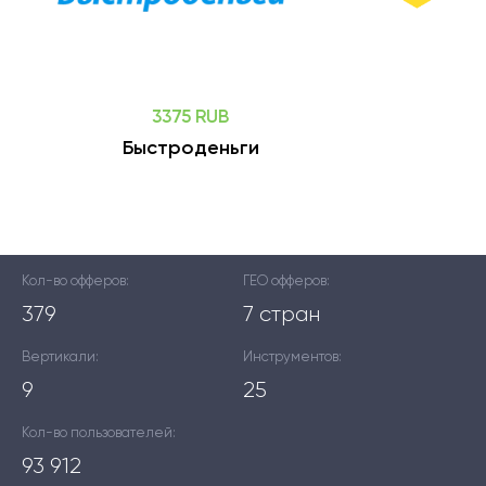
3375 RUB
Быстроденьги
Кол-во офферов:
ГЕО офферов:
379
7 стран
Вертикали:
Инструментов:
9
25
Кол-во пользователей:
93 912