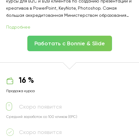
курсы для В2С и В2В клиентов по созданию презентаций и
креативов в PowerPoint, KeyNote, Photoshop. Самая
большая аккредитованная Министерством образования
РФ академия презентаций. 8 лет на рынке, свыше 70 тыс
Подробнее
учеников. С нами сотрудничают самые крупные именитые
компании!
Работать с Bonnie & Slide
16 %
Продажа курса
Скоро появится
Средний заработок со 100 кликов (EPC)
Скоро появится