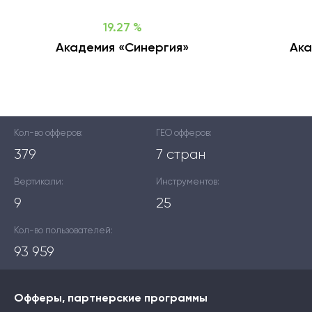
19.27 %
Академия «Синергия»
Ак
Кол-во офферов:
ГЕО офферов:
379
7 стран
Вертикали:
Инструментов:
9
25
Кол-во пользователей:
93 959
Офферы, партнерские программы