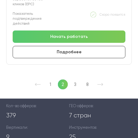
кликов (EPC)
Показатель
Скоро появится
подтверждения
действий
Начать работать
Подробнее
1
2
3
8
Кол-во офферов:
ГЕО офферов:
379
7 стран
Вертикали:
Инструментов:
9
25