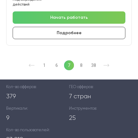
действий
Начать работать
Подробнее
1
6
7
8
38
Кол-во офферов:
ГЕО офферов:
379
7 стран
Вертикали:
Инструментов:
9
25
Кол-во пользователей: