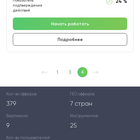
Показатель
24 %
подтверждения
действий
Начать работать
Подробнее
1
3
4
Кол-во офферов:
ГЕО офферов:
379
7 стран
Вертикали:
Инструментов:
9
25
Кол-во пользователей: